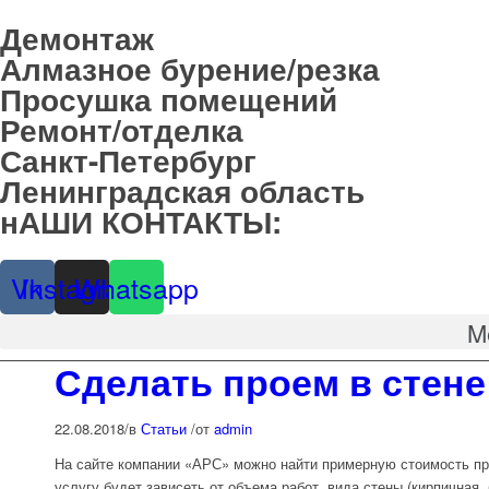
Демонтаж
Алмазное бурение/резка
Просушка помещений
Ремонт/отделка
Санкт-Петербург
Ленинградская область
нАШИ КОНТАКТЫ:
8-901-312-5155
Vk
Instagram
Whatsapp
M
Сделать проем в стене
22.08.2018
/
в
Статьи
/
от
admin
На сайте компании «АРС» можно найти примерную стоимость пр
услугу будет зависеть от объема работ, вида стены (кирпичная,