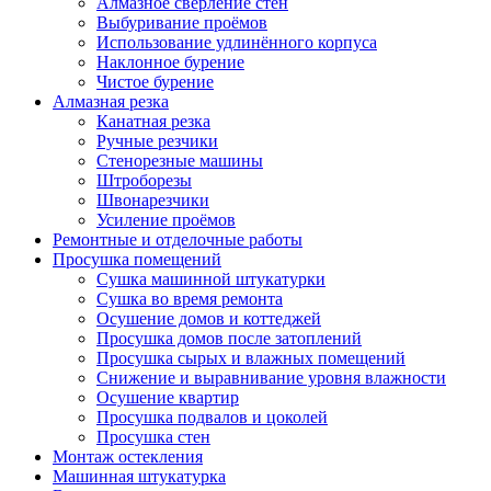
Алмазное сверление стен
Выбуривание проёмов
Использование удлинённого корпуса
Наклонное бурение
Чистое бурение
Алмазная резка
Канатная резка
Ручные резчики
Стенорезные машины
Штроборезы
Швонарезчики
Усиление проёмов
Ремонтные и отделочные работы
Просушка помещений
Сушка машинной штукатурки
Сушка во время ремонта
Осушение домов и коттеджей
Просушка домов после затоплений
Просушка сырых и влажных помещений
Снижение и выравнивание уровня влажности
Осушение квартир
Просушка подвалов и цоколей
Просушка стен
Монтаж остекления
Машинная штукатурка