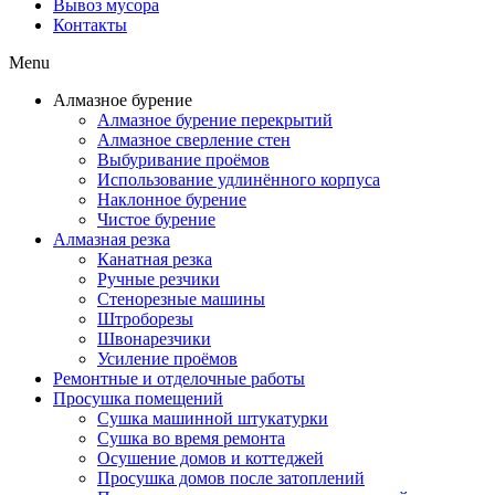
Вывоз мусора
Контакты
Menu
Алмазное бурение
Алмазное бурение перекрытий
Алмазное сверление стен
Выбуривание проёмов
Использование удлинённого корпуса
Наклонное бурение
Чистое бурение
Алмазная резка
Канатная резка
Ручные резчики
Стенорезные машины
Штроборезы
Швонарезчики
Усиление проёмов
Ремонтные и отделочные работы
Просушка помещений
Сушка машинной штукатурки
Сушка во время ремонта
Осушение домов и коттеджей
Просушка домов после затоплений