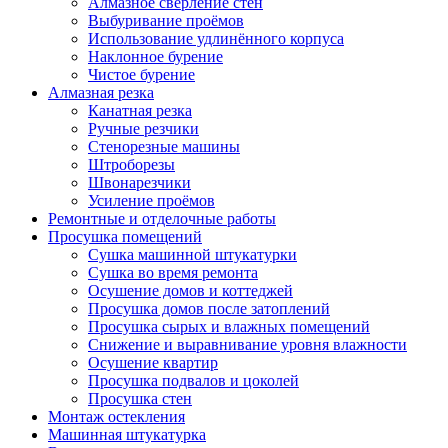
Алмазное сверление стен
Выбуривание проёмов
Использование удлинённого корпуса
Наклонное бурение
Чистое бурение
Алмазная резка
Канатная резка
Ручные резчики
Стенорезные машины
Штроборезы
Швонарезчики
Усиление проёмов
Ремонтные и отделочные работы
Просушка помещений
Сушка машинной штукатурки
Сушка во время ремонта
Осушение домов и коттеджей
Просушка домов после затоплений
Просушка сырых и влажных помещений
Снижение и выравнивание уровня влажности
Осушение квартир
Просушка подвалов и цоколей
Просушка стен
Монтаж остекления
Машинная штукатурка