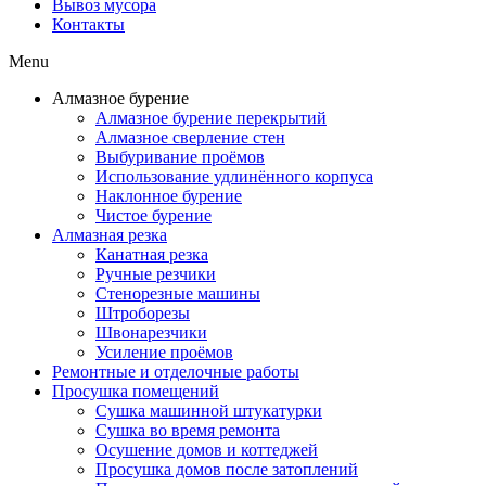
Вывоз мусора
Контакты
Menu
Алмазное бурение
Алмазное бурение перекрытий
Алмазное сверление стен
Выбуривание проёмов
Использование удлинённого корпуса
Наклонное бурение
Чистое бурение
Алмазная резка
Канатная резка
Ручные резчики
Стенорезные машины
Штроборезы
Швонарезчики
Усиление проёмов
Ремонтные и отделочные работы
Просушка помещений
Сушка машинной штукатурки
Сушка во время ремонта
Осушение домов и коттеджей
Просушка домов после затоплений