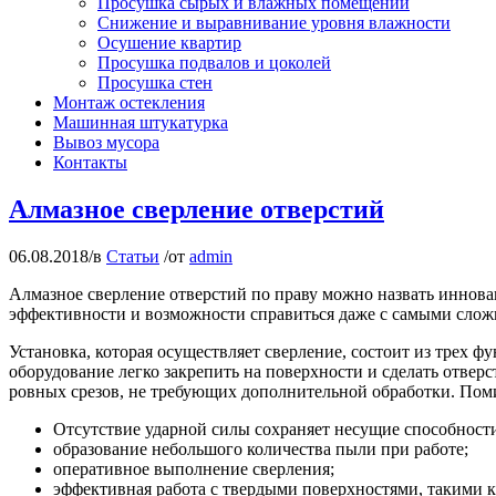
Просушка сырых и влажных помещений
Снижение и выравнивание уровня влажности
Осушение квартир
Просушка подвалов и цоколей
Просушка стен
Монтаж остекления
Машинная штукатурка
Вывоз мусора
Контакты
Алмазное сверление отверстий
06.08.2018
/
в
Статьи
/
от
admin
Алмазное сверление отверстий по праву можно назвать иннов
эффективности и возможности справиться даже с самыми сложн
Установка, которая осуществляет сверление, состоит из трех 
оборудование легко закрепить на поверхности и сделать отвер
ровных срезов, не требующих дополнительной обработки. Пом
Отсутствие ударной силы сохраняет несущие способности
образование небольшого количества пыли при работе;
оперативное выполнение сверления;
эффективная работа с твердыми поверхностями, такими ка