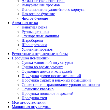
Алмазное сверление стен
Выбуривание проёмов
Использование удлинённого корпуса
Наклонное бурение
Чистое бурение
Алмазная резка
Канатная резка
Ручные резчики
Стенорезные машины
Штроборезы
Швонарезчики
Усиление проёмов
Ремонтные и отделочные работы
Просушка помещений
Сушка машинной штукатурки
Сушка во время ремонта
Осушение домов и коттеджей
Просушка домов после затоплений
Просушка сырых и влажных помещений
Снижение и выравнивание уровня влажности
Осушение квартир
Просушка подвалов и цоколей
Просушка стен
Монтаж остекления
Машинная штукатурка