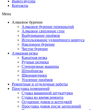
Вывоз мусора
Контакты
Menu
Алмазное бурение
Алмазное бурение перекрытий
Алмазное сверление стен
Выбуривание проёмов
Использование удлинённого корпуса
Наклонное бурение
Чистое бурение
Алмазная резка
Канатная резка
Ручные резчики
Стенорезные машины
Штроборезы
Швонарезчики
Усиление проёмов
Ремонтные и отделочные работы
Просушка помещений
Сушка машинной штукатурки
Сушка во время ремонта
Осушение домов и коттеджей
Просушка домов после затоплений