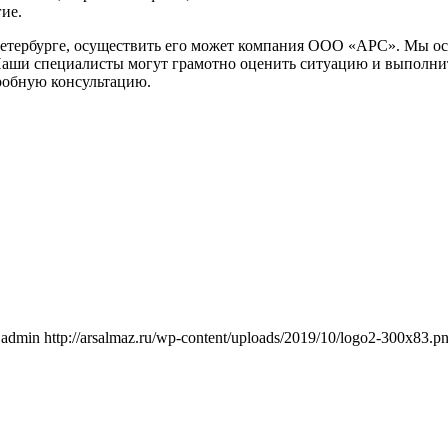
ие.
етербурге, осуществить его может компания ООО «АРС». Мы осущ
 Наши специалисты могут грамотно оценить ситуацию и выполнит
робную консультацию.
admin
http://arsalmaz.ru/wp-content/uploads/2019/10/logo2-300x83.p