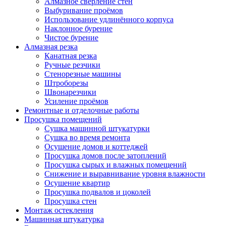
Алмазное сверление стен
Выбуривание проёмов
Использование удлинённого корпуса
Наклонное бурение
Чистое бурение
Алмазная резка
Канатная резка
Ручные резчики
Стенорезные машины
Штроборезы
Швонарезчики
Усиление проёмов
Ремонтные и отделочные работы
Просушка помещений
Сушка машинной штукатурки
Сушка во время ремонта
Осушение домов и коттеджей
Просушка домов после затоплений
Просушка сырых и влажных помещений
Снижение и выравнивание уровня влажности
Осушение квартир
Просушка подвалов и цоколей
Просушка стен
Монтаж остекления
Машинная штукатурка