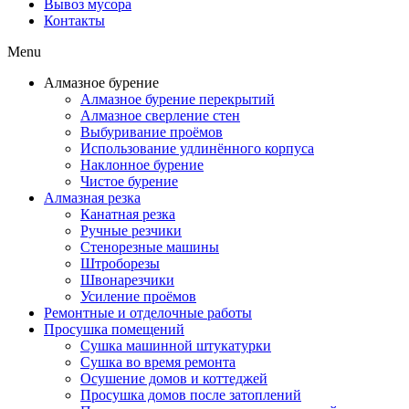
Вывоз мусора
Контакты
Menu
Алмазное бурение
Алмазное бурение перекрытий
Алмазное сверление стен
Выбуривание проёмов
Использование удлинённого корпуса
Наклонное бурение
Чистое бурение
Алмазная резка
Канатная резка
Ручные резчики
Стенорезные машины
Штроборезы
Швонарезчики
Усиление проёмов
Ремонтные и отделочные работы
Просушка помещений
Сушка машинной штукатурки
Сушка во время ремонта
Осушение домов и коттеджей
Просушка домов после затоплений